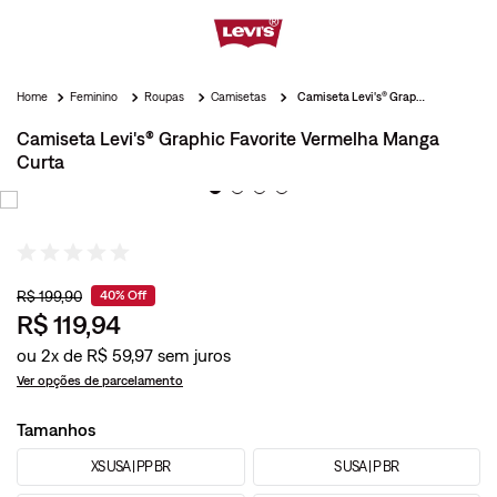
Feminino
Roupas
Camisetas
Camiseta Levi's® Graphic Favorite Vermelha Manga Curta
Camiseta Levi's® Graphic Favorite Vermelha Manga
Curta
R$
199
,
90
40%
Off
R$
119
,
94
ou
2
x de
R$
59
,
97
Ver opções de parcelamento
Tamanhos
XS USA | PP BR
S USA | P BR