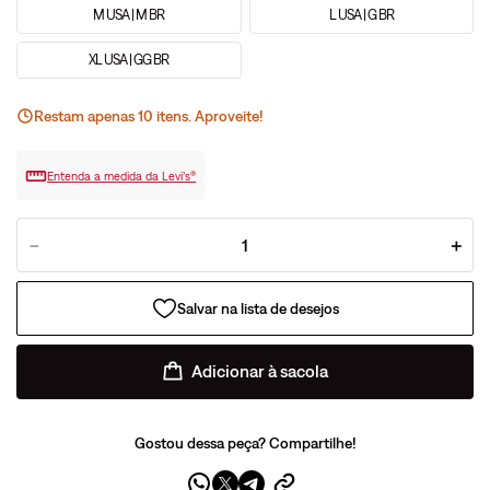
M USA | M BR
L USA | G BR
XL USA | GG BR
Restam apenas
10
ite
ns
. Aproveite!
Entenda a medida da Levi’s®
－
＋
Adicionar à sacola
Gostou dessa peça? Compartilhe!