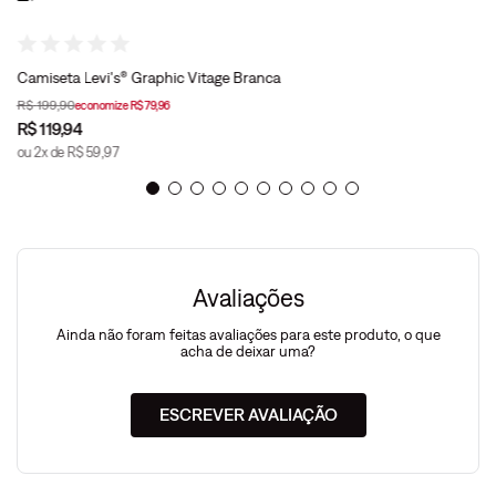
Camiseta Levi's® Graphic Vitage Branca
R$
199
,
90
economize
R$
79
,
96
R$
119
,
94
ou
2
x de
R$
59
,
97
Avaliações
Ainda não foram feitas avaliações para este produto, o que
acha de deixar uma?
ESCREVER AVALIAÇÃO