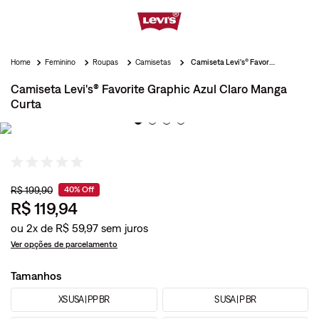
Feminino
Roupas
Camisetas
Camiseta Levi's® Favorite Graphic Azul Claro Manga Curta
Camiseta Levi's® Favorite Graphic Azul Claro Manga
Curta
R$
199
,
90
40%
Off
R$
119
,
94
ou
2
x de
R$
59
,
97
Ver opções de parcelamento
Tamanhos
XS USA | PP BR
S USA | P BR