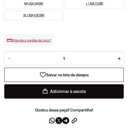
M USA | M BR
L USA | G BR
XL USA | GG BR
Entenda a medida da Levi’s®
－
＋
Adicionar à sacola
Gostou dessa peça? Compartilhe!