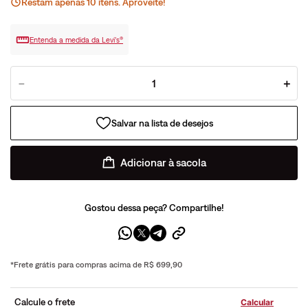
Restam apenas
10
ite
ns
. Aproveite!
Entenda a medida da Levi’s®
－
＋
Adicionar à sacola
Gostou dessa peça? Compartilhe!
*Frete grátis para compras acima de R$ 699,90
Calcule o frete