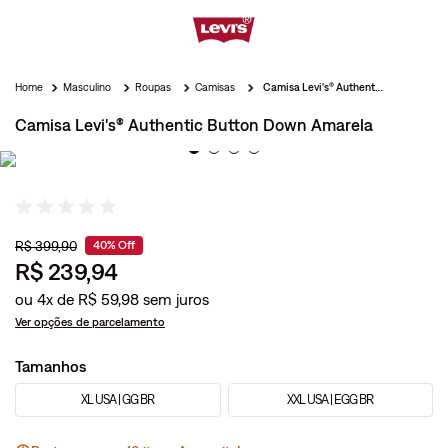
Masculino
Roupas
Camisas
Camisa Levi's® Authentic Button Down Amarela
Camisa Levi's® Authentic Button Down Amarela
R$
399
,
90
40%
Off
R$
239
,
94
ou
4
x de
R$
59
,
98
Ver opções de parcelamento
Tamanhos
XL USA | GG BR
XXL USA | EGG BR