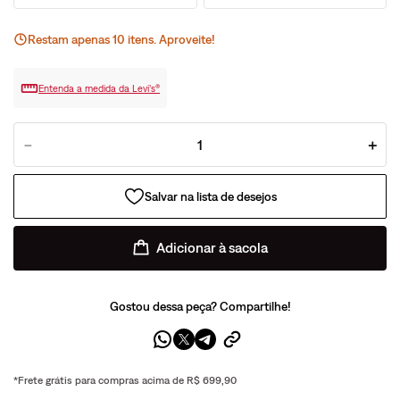
Restam apenas
10
ite
ns
. Aproveite!
Entenda a medida da Levi’s®
－
＋
Adicionar à sacola
Gostou dessa peça? Compartilhe!
*Frete grátis para compras acima de R$ 699,90