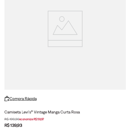
Compra Rápida
Camiseta Levi's® Vintage Manga Curta Rosa
R$
199
,
90
economize
R$
59
,
97
R$
139
,
93