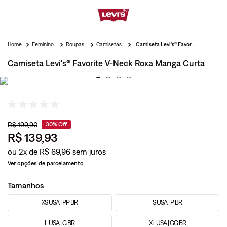
Feminino
Roupas
Camisetas
Camiseta Levi's® Favorite V-Neck Roxa Manga Curta
Camiseta Levi's® Favorite V-Neck Roxa Manga Curta
R$
199
,
90
30%
Off
R$
139
,
93
ou
2
x de
R$
69
,
96
Ver opções de parcelamento
Tamanhos
XS USA | PP BR
S USA | P BR
L USA | G BR
XL USA | GG BR