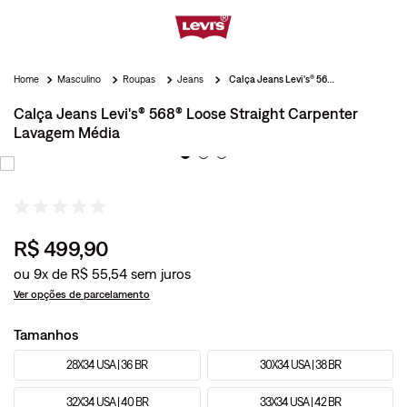
Masculino
Roupas
Jeans
Calça Jeans Levi's® 568® Loose Straight Carpenter Lavagem Média
Calça Jeans Levi's® 568® Loose Straight Carpenter
Lavagem Média
R$
499
,
90
ou
9
x de
R$
55
,
54
Ver opções de parcelamento
Tamanhos
28X34 USA | 36 BR
30X34 USA | 38 BR
32X34 USA | 40 BR
33X34 USA | 42 BR