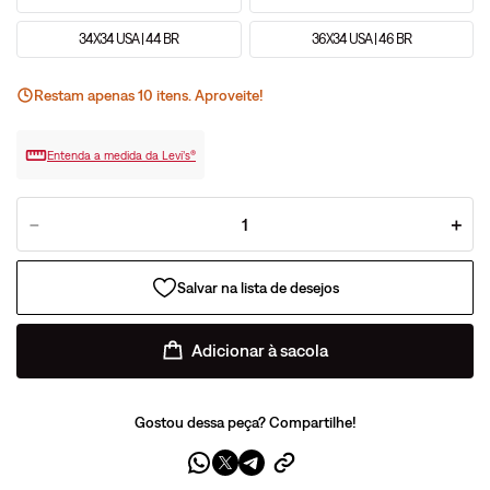
34X34 USA | 44 BR
36X34 USA | 46 BR
Restam apenas
10
ite
ns
. Aproveite!
Entenda a medida da Levi’s®
－
＋
Adicionar à sacola
Gostou dessa peça? Compartilhe!