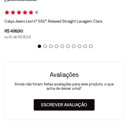
6
Calça Jeans Levi's® 555® Relaxed Straight Lavagem Clara
R$
499
,
90
ou
9
x de
R$
55
,
54
Avaliações
Ainda não foram feitas avaliações para este produto, o que
acha de deixar uma?
ESCREVER AVALIAÇÃO