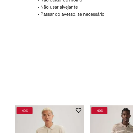
• Não usar alvejante
• Passar do avesso, se necessário
-
40%
-
40%
ark