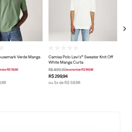
Housemark Verde Manga
Camisa Polo Levi's® Sweater Knit Off
White Manga Curta
R$
499
,
90
R$
4
omize
R$
119
,
96
economize
R$
199
,
96
R$
299
,
94
R$
2
9
,
98
ou
5
x de
R$
59
,
98
ou
4