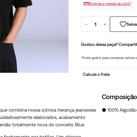
Entenda a medida da Levi’s®
－
＋
Gostou dessa peça? Comparti
*Frete grátis para compras acima
Calcule o frete
Composição
a que combina nossa icônica herança jeanswear
● 100% Algodão
s cuidadosamente elaborados, acabamento
versão totalmente nova do conceito Blue.
o e fechamento por botões. Um clássico