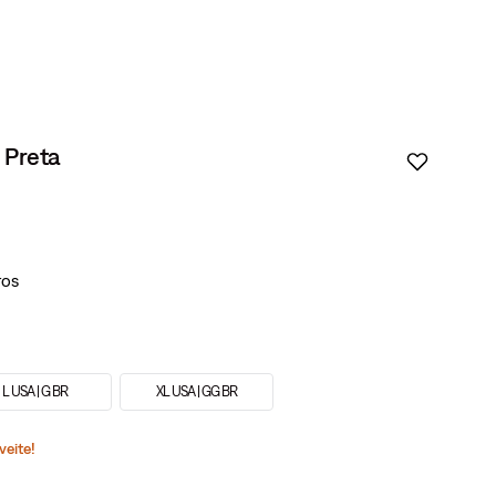
b Preta
L USA | G BR
XL USA | GG BR
veite!