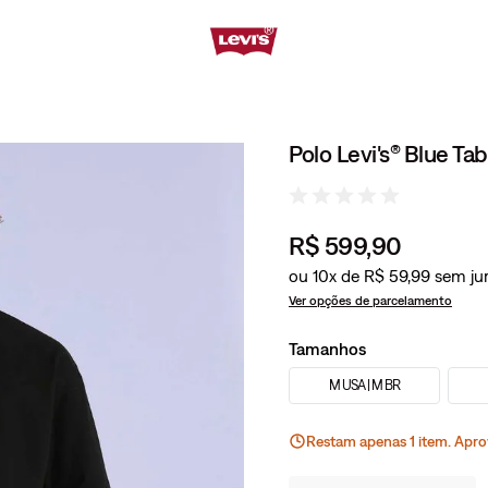
Polo Levi's® Blue Ta
R$
599
,
90
ou
10
x de
R$
59
,
99
Ver opções de parcelamento
Tamanhos
M USA | M BR
Restam apenas
1
ite
m
. Apro