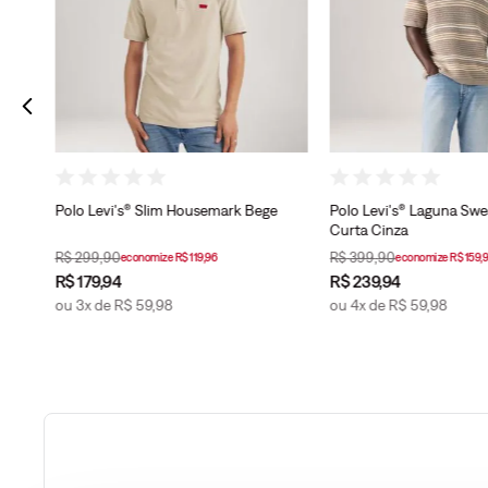
Polo Levi's® Slim Housemark Bege
Polo Levi's® Laguna Sw
Curta Cinza
R$
299
,
90
R$
399
,
90
economize
R$
119
,
96
economize
R$
159
,
9
R$
179
,
94
R$
239
,
94
ou
3
x de
R$
59
,
98
ou
4
x de
R$
59
,
98