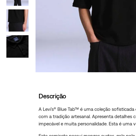
Descrição
A Levi's® Blue Tab™ é uma coleção sofisticad
com a tradição artesanal. Apresenta detalhe
impecável e muita personalidade. Esta é uma 
Esta camiseta possui mangas curtas, gola pol