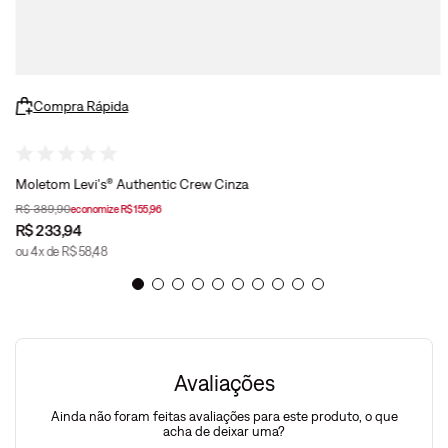
Compra Rápida
Moletom Levi's® Authentic Crew Cinza
R$
389
,
90
economize
R$
155
,
96
R$
233
,
94
ou
4
x de
R$
58
,
48
Avaliações
Ainda não foram feitas avaliações para este produto, o que
acha de deixar uma?