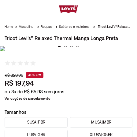
Masculino
Roupas
Suéteres e moletons
Tricot Levi's® Relaxed Thermal Manga Longa Preta
Tricot Levi's® Relaxed Thermal Manga Longa Preta
R$
329
,
90
40%
Off
R$
197
,
94
ou
3
x de
R$
65
,
98
Ver opções de parcelamento
Tamanhos
S USA | P BR
M USA | M BR
L USA | G BR
XL USA | GG BR