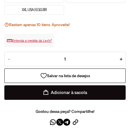
XXL USA | EGG BR
Restam apenas
10
ite
ns
. Aproveite!
Entenda a medida da Levi’s®
－
＋
Adicionar à sacola
Gostou dessa peça? Compartilhe!