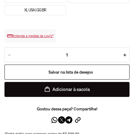
XL USA | GG BR
Entenda a medida da Levi’s®
－
＋
Adicionar à sacola
Gostou dessa peça? Compartilhe!
*Frete grátis para compras acima de R$ 699,90