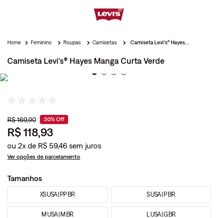
Feminino
Roupas
Camisetas
Camiseta Levi's® Hayes Manga Curta Verde
Camiseta Levi's® Hayes Manga Curta Verde
R$
169
,
90
30%
Off
R$
118
,
93
ou
2
x de
R$
59
,
46
Ver opções de parcelamento
Tamanhos
XS USA | PP BR
S USA | P BR
M USA | M BR
L USA | G BR