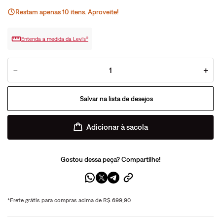
Restam apenas
10
ite
ns
. Aproveite!
Entenda a medida da Levi’s®
－
＋
Adicionar à sacola
Gostou dessa peça? Compartilhe!
*Frete grátis para compras acima de R$ 699,90