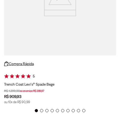
Compra Rápida
5
Trench Coat Levi's® Spade Bege
R$
1
.
299
,
90
economize
R$
389
,
97
R$
909
,
93
ou
10
x de
R$
90
,
99