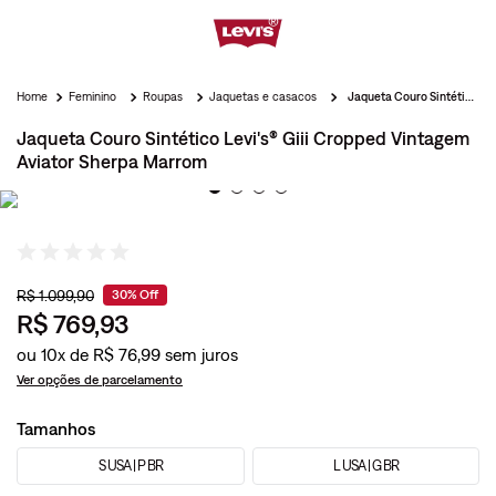
Feminino
Roupas
Jaquetas e casacos
Jaqueta Couro Sintético Levi's® Giii Cropped Vintagem Aviator Sherpa Marrom
Jaqueta Couro Sintético Levi's® Giii Cropped Vintagem
Aviator Sherpa Marrom
R$
1
.
099
,
90
30%
Off
R$
769
,
93
ou
10
x de
R$
76
,
99
Ver opções de parcelamento
Tamanhos
S USA | P BR
L USA | G BR