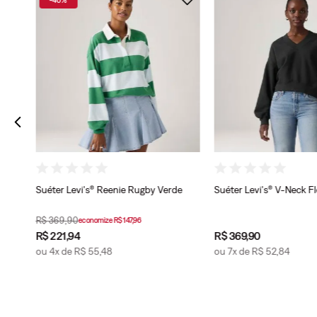
íper
Suéter Levi's® Reenie Rugby Verde
Suéter Levi's® V-Neck F
R$
369
,
90
economize
R$
147
,
96
R$
221
,
94
R$
369
,
90
ou
4
x de
R$
55
,
48
ou
7
x de
R$
52
,
84