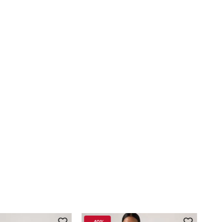
-
40%
-