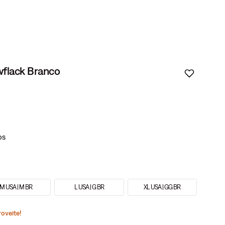
wflack Branco
M USA | M BR
L USA | G BR
XL USA | GG BR
roveite!