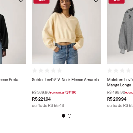
leece Preta
Suéter Levi's® V-Neck Fleece Amarela
Moletom Levi'
Manga Longa
R$
369
,
90
R$
499
,
90
economize
R$
147
,
96
econ
R$
221
,
94
R$
299
,
94
ou
4
x de
R$
55
,
48
ou
5
x de
R$
5