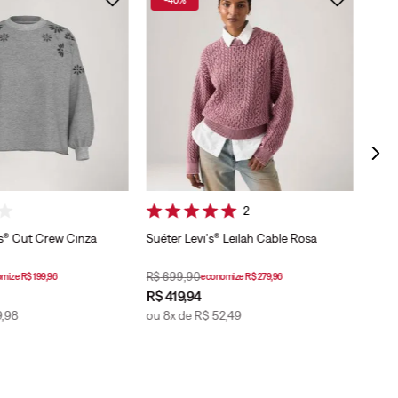
Mole
com 
2
s® Cut Crew Cinza
Suéter Levi's® Leilah Cable Rosa
R$
699
,
90
R$
4
omize
R$
199
,
96
economize
R$
279
,
96
R$
419
,
94
R$
2
9
,
98
ou
8
x de
R$
52
,
49
ou
5