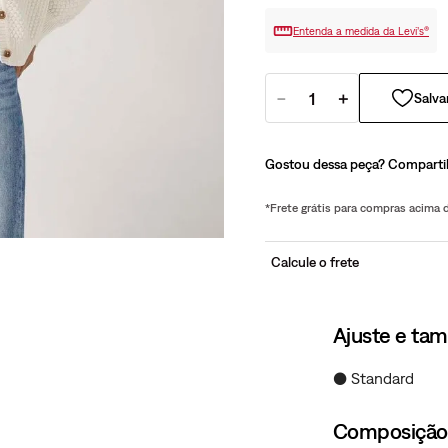
Entenda a medida da Levi’s®
－
＋
Gostou dessa peça? Comparti
*Frete grátis para compras acima
Calcule o frete
Ajuste e ta
● Standard
Composição