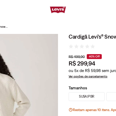
Cardigã Levi's® Snowflack Branco
Cardigã Levi's® Sno
R$
499
,
90
40%
Off
R$
299
,
94
ou
5
x de
R$
59
,
98
Ver opções de parcelamento
Tamanhos
S USA | P BR
Restam apenas
10
ite
ns
. Ap