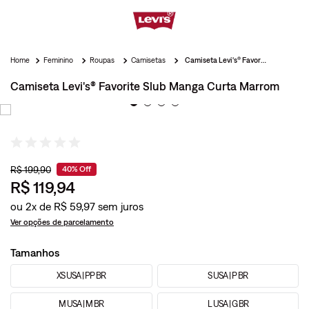
Feminino
Roupas
Camisetas
Camiseta Levi's® Favorite Slub Manga Curta Marrom
Camiseta Levi's® Favorite Slub Manga Curta Marrom
R$
199
,
90
40%
Off
R$
119
,
94
ou
2
x de
R$
59
,
97
Ver opções de parcelamento
Tamanhos
XS USA | PP BR
S USA | P BR
M USA | M BR
L USA | G BR