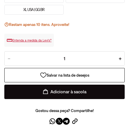
XL USA | GG BR
Restam apenas
10
ite
ns
. Aproveite!
Entenda a medida da Levi’s®
－
＋
Adicionar à sacola
Gostou dessa peça? Compartilhe!