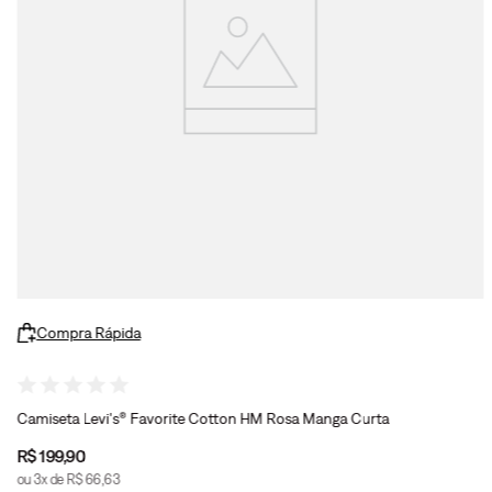
Compra Rápida
Camiseta Levi's® Favorite Cotton HM Rosa Manga Curta
R$
199
,
90
ou
3
x de
R$
66
,
63