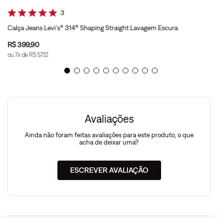
3
Calça Jeans Levi's® 314® Shaping Straight Lavagem Escura
R$
399
,
90
ou
7
x de
R$
57
,
12
Avaliações
Ainda não foram feitas avaliações para este produto, o que
acha de deixar uma?
ESCREVER AVALIAÇÃO