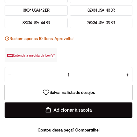
31X34 USA | 42 BR
32X34 USA | 43 BR
33X34 USA | 44 BR
26X34 USA | 36 BR
Restam apenas
10
ite
ns
. Aproveite!
Entenda a medida da Levi’s®
－
＋
Adicionar à sacola
Gostou dessa peça? Compartilhe!