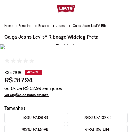
Feminino
Roupas
Jeans
Calça Jeans Levi's® Ribcage Wideleg Preta
Calça Jeans Levi's® Ribcage Wideleg Preta
R$
529
,
90
40%
Off
R$
317
,
94
ou
6
x de
R$
52
,
99
Ver opções de parcelamento
Tamanhos
25X34 USA | 36 BR
28X34 USA | 39 BR
29X34 USA | 40 BR
30X34 USA | 41 BR