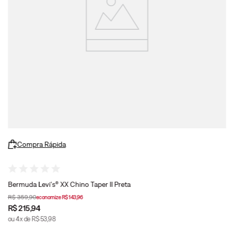
Compra Rápida
Bermuda Levi's® XX Chino Taper II Preta
R$
359
,
90
economize
R$
143
,
96
R$
215
,
94
ou
4
x de
R$
53
,
98