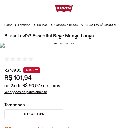
Feminino
Roupas
Camisas e blusas
Blusa Levi's® Essential Bege Manga Longa
Blusa Levi's® Essential Bege Manga Longa
R$
169
,
90
40%
Off
R$
101
,
94
ou
2
x de
R$
50
,
97
Ver opções de parcelamento
Tamanhos
XL USA | GG BR