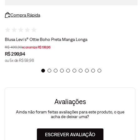
Compra Rápida
Blusa Levi's® Ottie Boho Preta Manga Longa
R$
499
,
90
economize
R$
199
,
96
R$
299
,
94
ou
5
x de
R$
59
,
98
Avaliações
Ainda não foram feitas avaliações para este produto, o que
acha de deixar uma?
ESCREVER AVALIAÇÃO