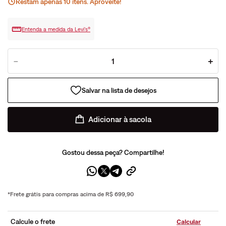
Restam apenas
10
ite
ns
. Aproveite!
Entenda a medida da Levi’s®
－
＋
Adicionar à sacola
Gostou dessa peça? Compartilhe!
*Frete grátis para compras acima de R$ 699,90
Calcule o frete