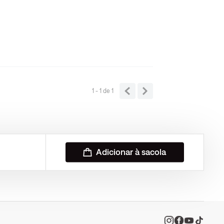
1 - 1
de
1
Adicionar à sacola