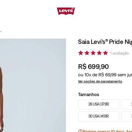
s® Pride Night Ride Preta
Saia Levi's® Pride N
1
avaliação
R$
699
,
90
ou
10
x de
R$
69
,
99
Ver opções de parcelamento
Tamanhos
26 USA | 37 BR
30 USA | 41 BR
Restam apenas
10
ite
ns
. Ap