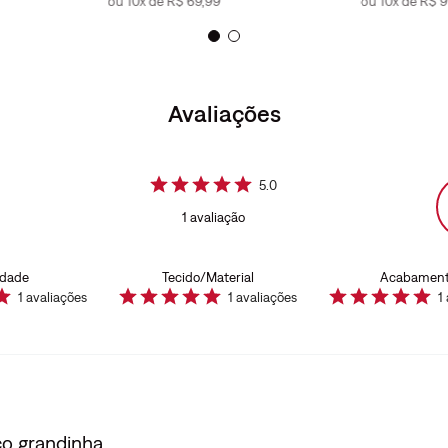
ou
10
x de
R$
69
,
99
ou
10
x de
R$
9
Avaliações
5.0
1
avaliação
idade
Tecido/Material
Acabamen
1
avaliações
1
avaliações
1
co grandinha