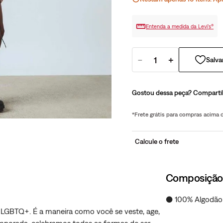
Entenda a medida da Levi’s®
－
＋
Gostou dessa peça? Comparti
*Frete grátis para compras acima
Calcule o frete
Composição
● 100% Algodão
 LGBTQ+. É a maneira como você se veste, age,