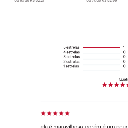
ou
9
x de
R$
52
,
21
ou
7
x de
R$
52
,
99
5
estrelas
1
4
estrelas
0
3
estrelas
0
2
estrelas
0
1
estrelas
0
Qual
ela é maravilhosa, porém é um pou