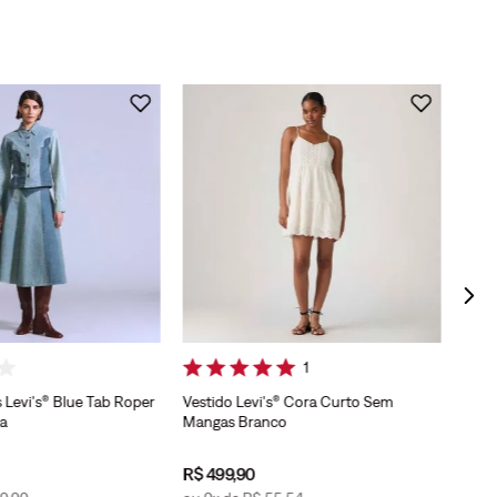
Saia 
Deco
1
 Levi's® Blue Tab Roper
Vestido Levi's® Cora Curto Sem
a
Mangas Branco
R$
499
,
90
R$
4