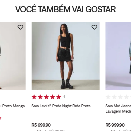
VOCÊ TAMBÉM VAI GOSTAR
1
ini Preto Manga
Saia Levi's® Pride Night Ride Preta
Saia Mid Jeans
Lavagem Médi
7
R$
699
,
90
R$
999
,
90