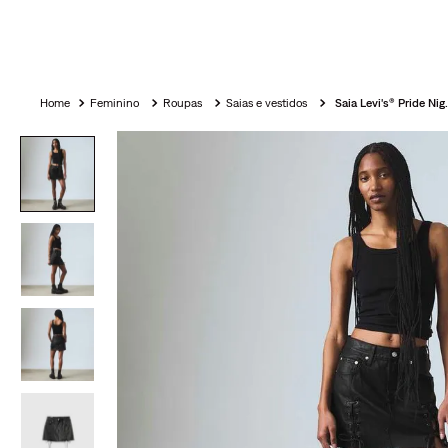
Feminino
Roupas
Saias e vestidos
Saia Levi'