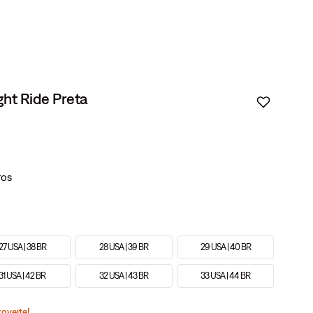
ight Ride Preta
27 USA | 38 BR
28 USA | 39 BR
29 USA | 40 BR
31 USA | 42 BR
32 USA | 43 BR
33 USA | 44 BR
roveite!