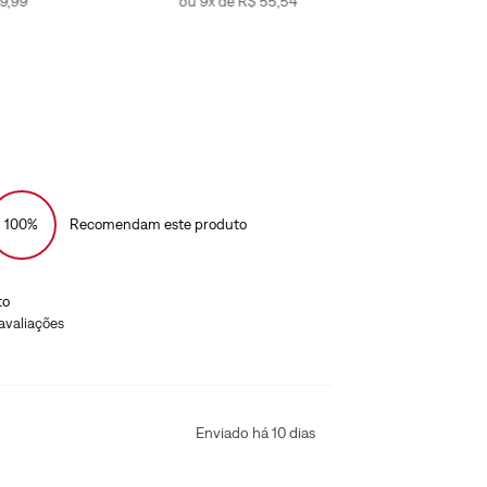
9
,
99
ou
9
x de
R$
55
,
54
ou
9
100%
Recomendam este produto
to
avaliações
Enviado há
10 dias