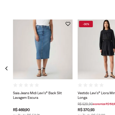
-
30%
cil
Saia Jeans Midi Levi's® Back Slit
Vestido Levi's® Liora M
Lavagem Escura
Longa
R$
529
,
90
economize
R$
158
,
9
R$
469
,
90
R$
370
,
93