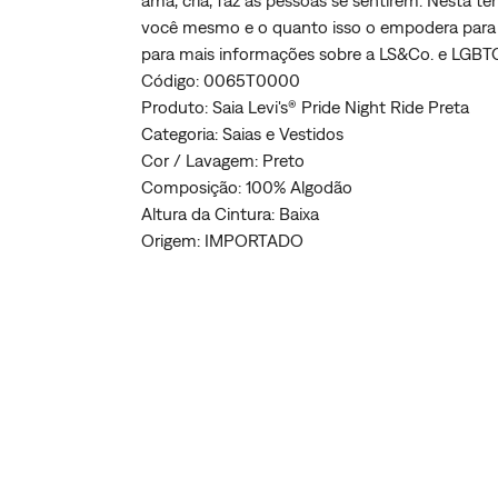
ama, cria, faz as pessoas se sentirem. Nesta 
você mesmo e o quanto isso o empodera para 
para mais informações sobre a LS&Co. e LGBTQ
Código: 0065T0000
Produto: Saia Levi's® Pride Night Ride Preta
Categoria: Saias e Vestidos
Cor / Lavagem: Preto
Composição: 100% Algodão
Altura da Cintura: Baixa
Origem: IMPORTADO