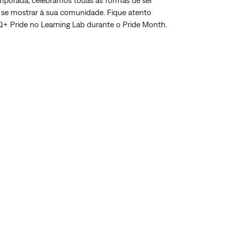
temporada, celebramos todas as formas de ser
se mostrar à sua comunidade. Fique atento
+ Pride no Learning Lab durante o Pride Month.