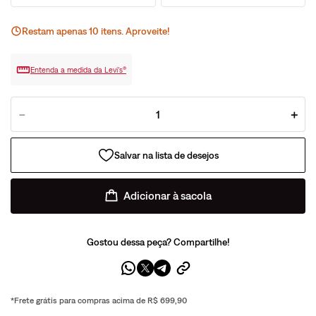
Restam apenas
10
ite
ns
. Aproveite!
Entenda a medida da Levi’s®
－
＋
Adicionar à sacola
Gostou dessa peça? Compartilhe!
*Frete grátis para compras acima de R$ 699,90