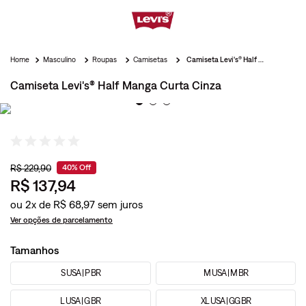
Masculino
Roupas
Camisetas
Camiseta Levi's® Half Manga Curta Cinza
Camiseta Levi's® Half Manga Curta Cinza
R$
229
,
90
40%
Off
R$
137
,
94
ou
2
x de
R$
68
,
97
Ver opções de parcelamento
Tamanhos
S USA | P BR
M USA | M BR
L USA | G BR
XL USA | GG BR