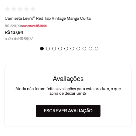
Camiseta Levi's® Red Tab Vintage Manga Curta
R$
229
,
90
economize
R$
91
,
96
R$
137
,
94
ou
2
x de
R$
68
,
97
Avaliações
Ainda não foram feitas avaliações para este produto, o que
acha de deixar uma?
ESCREVER AVALIAÇÃO