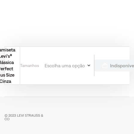
amiseta
Levi's®
lássica
Indisponíve
Escolha uma opção
Tamanhos
erfect
lus Size
Cinza
© 2023 LEVI STRAUSS &
CO