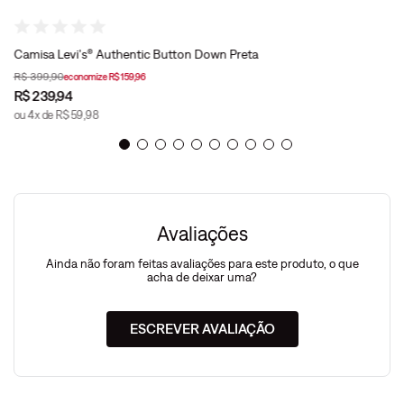
Camisa Levi's® Authentic Button Down Preta
R$
399
,
90
economize
R$
159
,
96
R$
239
,
94
ou
4
x de
R$
59
,
98
Avaliações
Ainda não foram feitas avaliações para este produto, o que
acha de deixar uma?
ESCREVER AVALIAÇÃO