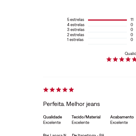
5
estrelas
11
4
estrelas
0
3
estrelas
0
2
estrelas
0
1
estrelas
0
Quali
Perfeita. Melhor jeans
Qualidade
Tecido/Material
Acabamento
Excelente
Excelente
Excelente
Por
Lanara N.
De
Itapetinga - BA