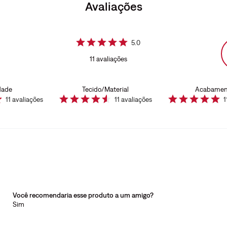
Avaliações
5.0
11
avaliações
dade
Tecido/Material
Acabamen
11
avaliações
11
avaliações
1
Você recomendaria esse produto a um amigo?
Sim