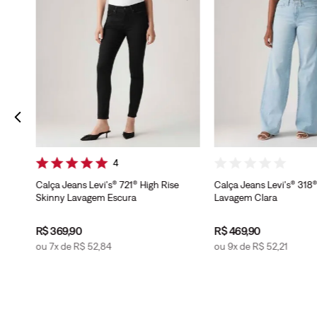
4
Calça Jeans Levi's® 721® High Rise
Calça Jeans Levi's® 318
Skinny Lavagem Escura
Lavagem Clara
R$
369
,
90
R$
469
,
90
ou
7
x de
R$
52
,
84
ou
9
x de
R$
52
,
21