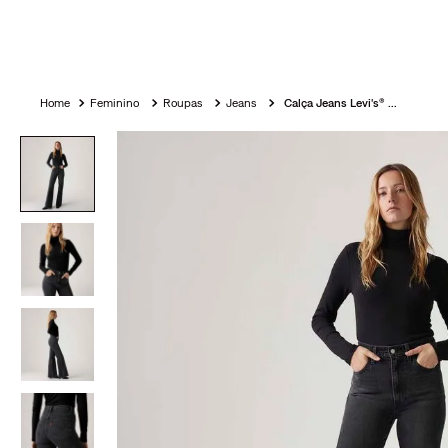
Feminino
Roupas
Jeans
Calça Jeans Levi's® Ribcage Bells Preta