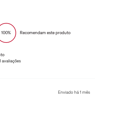
100%
Recomendam este produto
to
1
avaliações
Enviado há
1 mês