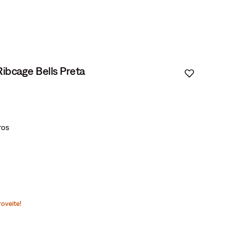
Ribcage Bells Preta
roveite!