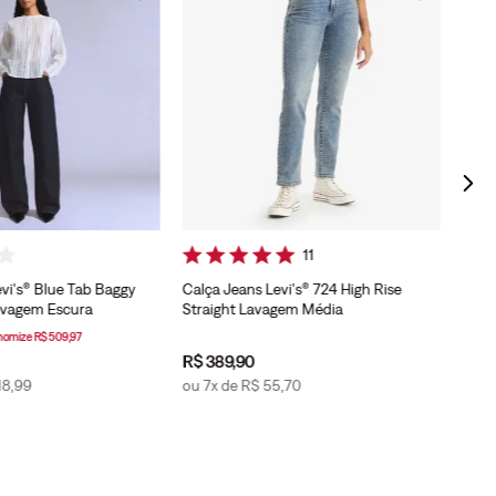
Calç
Stra
11
vi's® Blue Tab Baggy
Calça Jeans Levi's® 724 High Rise
avagem Escura
Straight Lavagem Média
nomize
R$
509
,
97
R$
389
,
90
R$
3
18
,
99
ou
7
x de
R$
55
,
70
ou
7