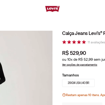
Calça Jeans Levi's® 
11
avaliações
R$
529
,
90
ou
10
x de
R$
52
,
99
Ver opções de parcelamento
Tamanhos
29X34 USA | 40 BR
Restam apenas
10
ite
ns
. Ap