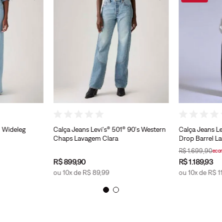
® Wideleg
Calça Jeans Levi's® 501® 90's Western
Calça Jeans Le
Chaps Lavagem Clara
Drop Barrel L
R$
1
.
699
,
90
eco
R$
899
,
90
R$
1
.
189
,
93
ou
10
x de
R$
89
,
99
ou
10
x de
R$
1