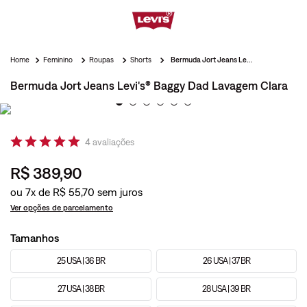
Feminino
Roupas
Shorts
Bermuda Jort Jeans Levi's® Baggy Dad Lavagem Clara
Bermuda Jort Jeans Levi's® Baggy Dad Lavagem Clara
4
avaliações
R$
389
,
90
ou
7
x de
R$
55
,
70
Ver opções de parcelamento
Tamanhos
25 USA | 36 BR
26 USA | 37 BR
27 USA | 38 BR
28 USA | 39 BR