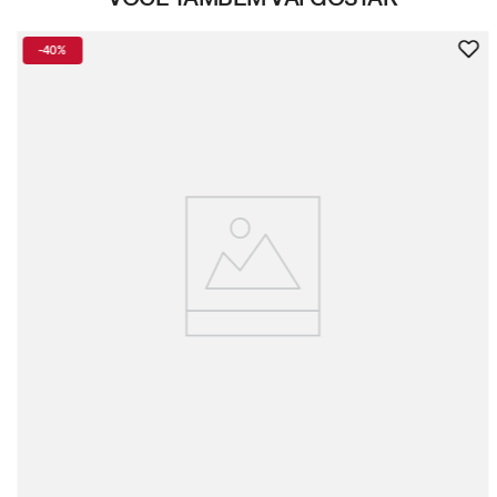
-
40%