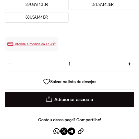
29 USA | 40 BR
32 USA | 43 BR
33 USA | 44 BR
Entenda a medida da Levi’s®
－
＋
Adicionar à sacola
Gostou dessa peça? Compartilhe!