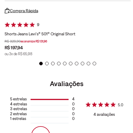
Compra Rápida
9
Shorts Jeans Levi's® 501® Original Short
R$
329
,
90
economize
R$
131
,
96
R$
197
,
94
ou
3
x de
R$
65
,
98
Avaliações
5
estrelas
4
4
estrelas
0
5.0
3
estrelas
0
2
estrelas
0
4
avaliações
1
estrelas
0