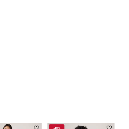
-
40%