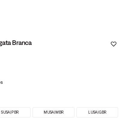
egata Branca
S USA | P BR
M USA | M BR
L USA | G BR