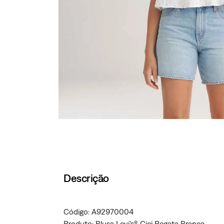
Descrição
Código: A92970004
Produto: Blusa Levi's® Cici Regata Branca