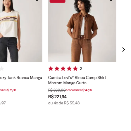
Blusa
Mang
2
 Boxy Tank Branca Manga
Camisa Levi's® Rinoa Camp Shirt
Marrom Manga Curta
R$
369
,
90
mize
R$
75
,
96
economize
R$
147
,
96
R$
221
,
94
R$
2
6
,
97
ou
4
x de
R$
55
,
48
ou
5