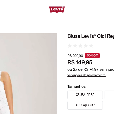
Blusa Levi's® Cici Regata Branca
Blusa Levi's® Cici R
R$
299
,
90
50%
Off
R$
149
,
95
ou
2
x de
R$
74
,
97
Ver opções de parcelamento
Tamanhos
XS USA | PP BR
XL USA | GG BR