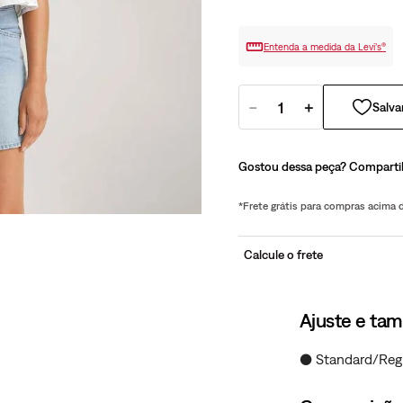
Entenda a medida da Levi’s®
－
＋
Gostou dessa peça? Comparti
*Frete grátis para compras acima
Calcule o frete
Ajuste e ta
● Standard/Reg