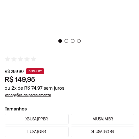
R$
299
,
90
50%
Off
R$
149
,
95
ou
2
x de
R$
74
,
97
Ver opções de parcelamento
Tamanhos
XS USA | PP BR
M USA | M BR
L USA | G BR
XL USA | GG BR