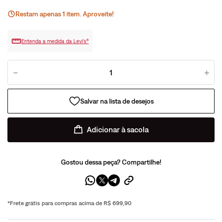
Restam apenas
1
ite
m
. Aproveite!
Entenda a medida da Levi’s®
－
＋
Adicionar à sacola
Gostou dessa peça? Compartilhe!
*Frete grátis para compras acima de R$ 699,90