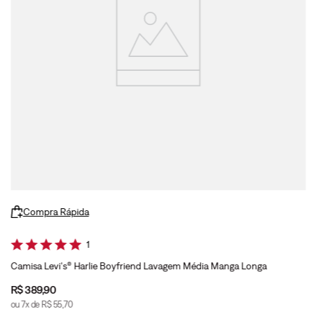
Compra Rápida
1
Camisa Levi's® Harlie Boyfriend Lavagem Média Manga Longa
R$
389
,
90
ou
7
x de
R$
55
,
70