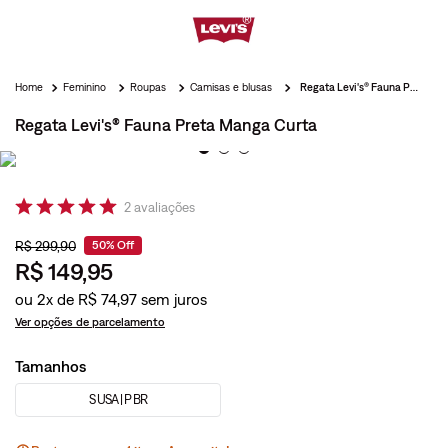
Feminino
Roupas
Camisas e blusas
Regata Levi's® Fauna Preta Manga Curta
Regata Levi's® Fauna Preta Manga Curta
2
avaliações
R$
299
,
90
50%
Off
R$
149
,
95
ou
2
x de
R$
74
,
97
Ver opções de parcelamento
Tamanhos
S USA | P BR