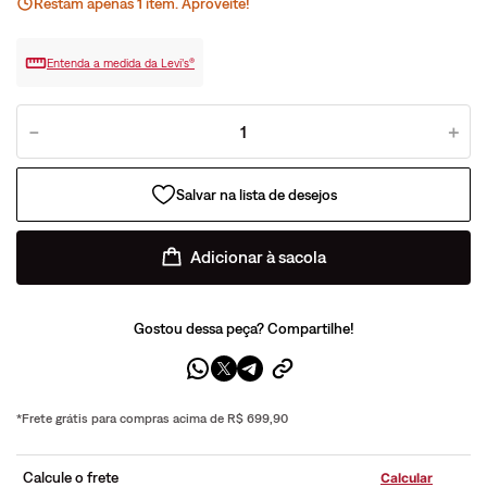
Restam apenas
1
ite
m
. Aproveite!
Entenda a medida da Levi’s®
－
＋
Adicionar à sacola
Gostou dessa peça? Compartilhe!
*Frete grátis para compras acima de R$ 699,90
Calcule o frete