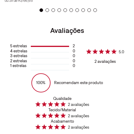
ou
3
x de
R$
66
,
65
Avaliações
5
estrelas
2
4
estrelas
0
5.0
3
estrelas
0
2
estrelas
0
2
avaliações
1
estrelas
0
100%
Recomendam este produto
Qualidade
2
avaliações
Tecido/Material
2
avaliações
Acabamento
2
avaliações