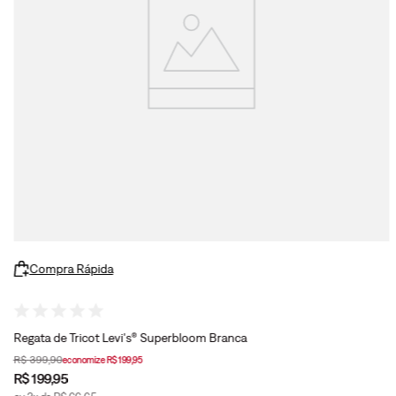
Compra Rápida
Regata de Tricot Levi's® Superbloom Branca
R$
399
,
90
economize
R$
199
,
95
R$
199
,
95