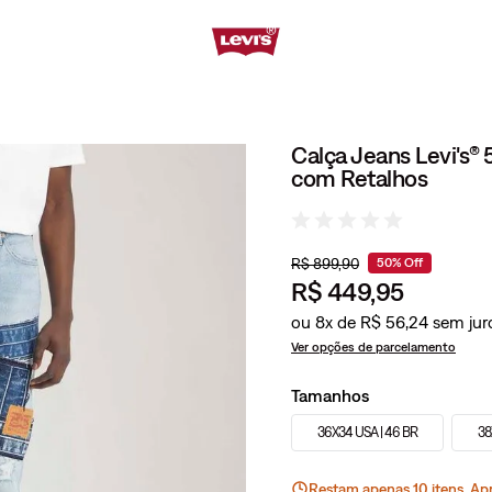
Calça Jeans Levi's® 
com Retalhos
R$
899
,
90
50%
Off
R$
449
,
95
ou
8
x de
R$
56
,
24
Ver opções de parcelamento
Tamanhos
36X34 USA | 46 BR
38
Restam apenas
10
ite
ns
. Ap