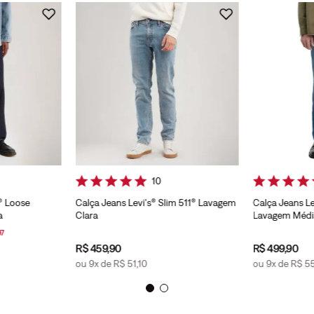
10
® Loose
Calça Jeans Levi's® Slim 511® Lavagem
Calça Jeans Le
a
Clara
Lavagem Médi
97
R$
459
,
90
R$
499
,
90
ou
9
x de
R$
51
,
10
ou
9
x de
R$
5