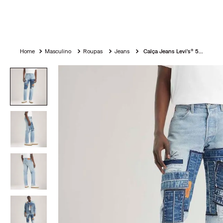
Masculino
Roupas
Jeans
Calça Jeans Levi's® 501 Original Lavagem Clara com Retalhos