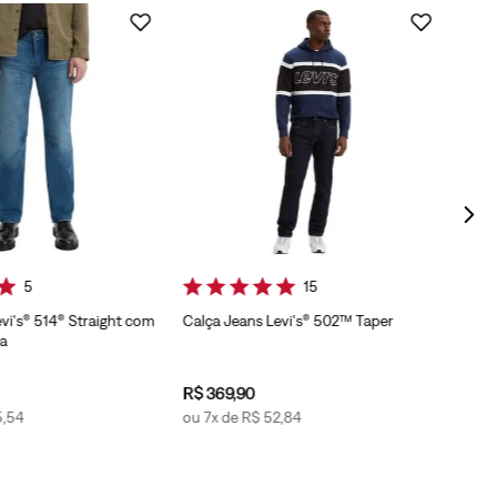
Calça
Cinz
5
15
vi's® 514® Straight com
Calça Jeans Levi's® 502™ Taper
a
R$
369
,
90
5
,
54
ou
7
x de
R$
52
,
84