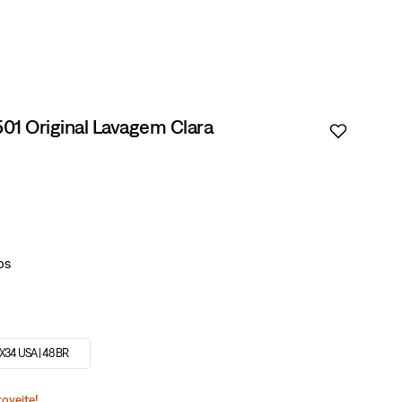
501 Original Lavagem Clara
X34 USA | 48 BR
roveite!