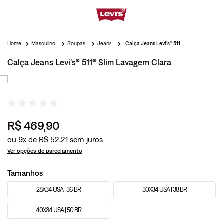
Masculino
Roupas
Jeans
Calça Jeans Levi's® 511® Slim Lavagem Clara
Calça Jeans Levi's® 511® Slim Lavagem Clara
R$
469
,
90
ou
9
x de
R$
52
,
21
Ver opções de parcelamento
Tamanhos
28X34 USA | 36 BR
30X34 USA | 38 BR
40X34 USA | 50 BR