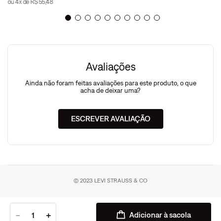
ou
4
x de
R$
55
,
48
Avaliações
Ainda não foram feitas avaliações para este produto, o que
acha de deixar uma?
ESCREVER AVALIAÇÃO
© 2023 LEVI STRAUSS & CO
－
＋
Adicionar à sacola