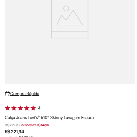
Compra Rápida
4
Calça Jeans Levi's® 510® Skinny Lavagem Escura
R$
369
,
90
economize
R$
147
,
96
R$
221
,
94