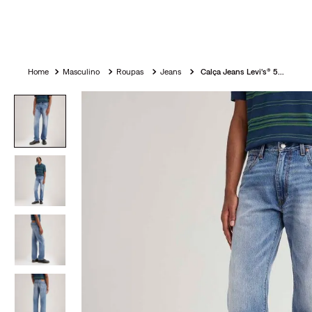
Masculino
Roupas
Jeans
Calça Jeans Levi's® 555® Relaxed Straight Lavagem Média