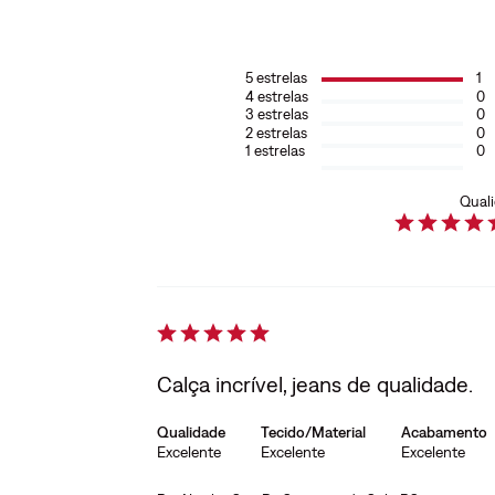
5
estrelas
1
4
estrelas
0
3
estrelas
0
2
estrelas
0
1
estrelas
0
Qual
Calça incrível, jeans de qualidade.
Qualidade
Tecido/Material
Acabamento
Excelente
Excelente
Excelente