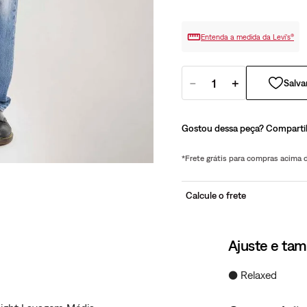
Entenda a medida da Levi’s®
－
＋
Gostou dessa peça? Comparti
*Frete grátis para compras acima
Calcule o frete
Ajuste e ta
● Relaxed