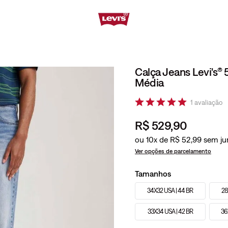
Calça Jeans Levi's®
Média
1
avaliação
R$
529
,
90
ou
10
x de
R$
52
,
99
Ver opções de parcelamento
Tamanhos
34X32 USA | 44 BR
28
33X34 USA | 42 BR
36