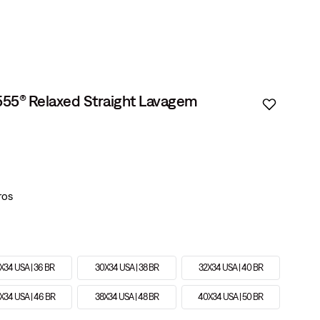
 555® Relaxed Straight Lavagem
X34 USA | 36 BR
30X34 USA | 38 BR
32X34 USA | 40 BR
X34 USA | 46 BR
38X34 USA | 48 BR
40X34 USA | 50 BR