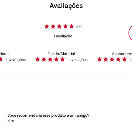
Avaliações
5.0
1
avaliação
idade
Tecido/Material
Acabamen
1
avaliações
1
avaliações
1
Você recomendaria esse produto a um amigo?
Sim