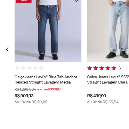
6
Calça Jeans Levi's® Blue Tab Anchor
Calça Jeans Levi's® 555
Relaxed Straight Lavagem Média
Straight Lavagem Clara
R$
1
.
299
,
90
economize
R$
389
,
97
R$
909
,
93
R$
499
,
90
ou
10
x de
R$
90
,
99
ou
9
x de
R$
55
,
54