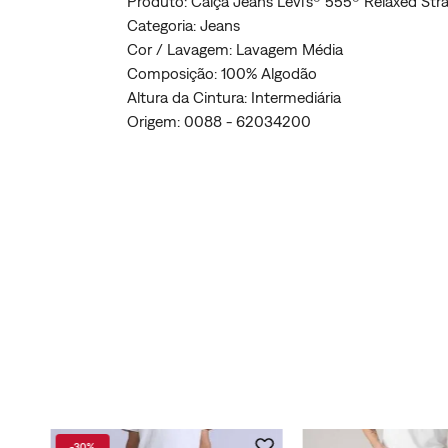
Produto: Calça Jeans Levi's® 555® Relaxed St
Categoria: Jeans
Cor / Lavagem: Lavagem Média
Composição: 100% Algodão
Altura da Cintura: Intermediária
Origem: 0088 - 62034200
-
30%