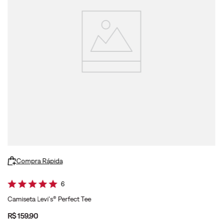
Compra Rápida
6
Camiseta Levi's® Perfect Tee
R$
159
,
90