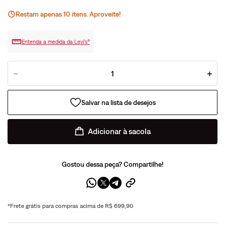
Restam apenas
10
ite
ns
. Aproveite!
Entenda a medida da Levi’s®
－
＋
Adicionar à sacola
Gostou dessa peça? Compartilhe!
*Frete grátis para compras acima de R$ 699,90