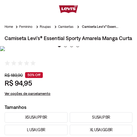
Feminino
Roupas
Camisetas
Camiseta Levi's® Essential Sporty Amarela Manga Curta
Camiseta Levi's® Essential Sporty Amarela Manga Curta
R$
189
,
90
50%
Off
R$
94
,
95
Ver opções de parcelamento
Tamanhos
XS USA | PP BR
S USA | P BR
L USA | G BR
XL USA | GG BR