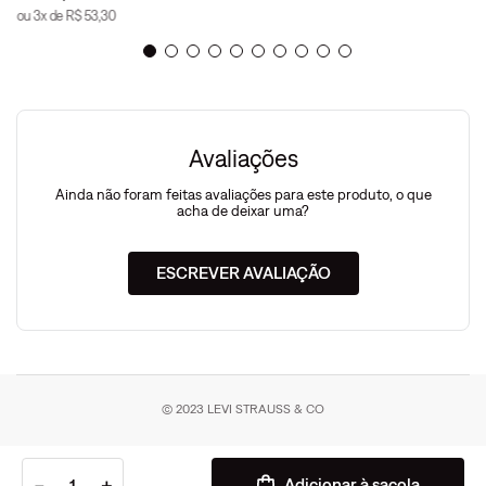
ou
3
x de
R$
53
,
30
Avaliações
Ainda não foram feitas avaliações para este produto, o que
acha de deixar uma?
ESCREVER AVALIAÇÃO
© 2023 LEVI STRAUSS & CO
－
＋
Adicionar à sacola