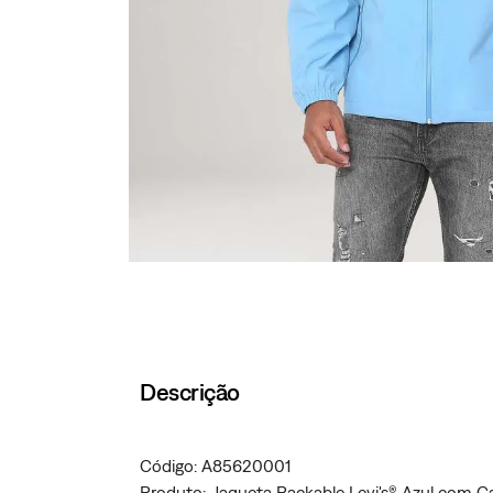
Descrição
Código: A85620001
Produto: Jaqueta Packable Levi's® Azul com 