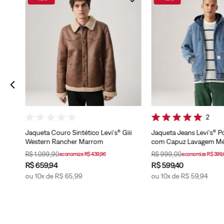
agem
2
Jaqueta Couro Sintético Levi's® Giii
Jaqueta Jeans Levi's® 
Western Rancher Marrom
com Capuz Lavagem Mé
R$
1
.
099
,
90
R$
999
,
00
economize
R$
439
,
96
economize
R$
399
,
R$
659
,
94
R$
599
,
40
ou
10
x de
R$
65
,
99
ou
10
x de
R$
59
,
94