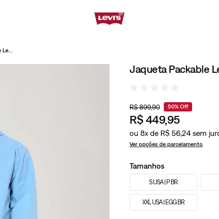
Jaqueta Packable Levi's® Azul com Capuz
Jaqueta Packable Le
R$
899
,
90
50%
Off
R$
449
,
95
ou
8
x de
R$
56
,
24
Ver opções de parcelamento
Tamanhos
S USA | P BR
XXL USA | EGG BR