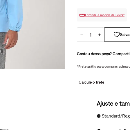
Entenda a medida da Levi’s®
－
＋
Gostou dessa peça? Comparti
*Frete grátis para compras acima
Calcule o frete
Ajuste e ta
● Standard/Reg
Capuz