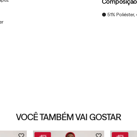
Composição
● 51% Poliéster,
er
VOCÊ TAMBÉM VAI GOSTAR
-
40%
-
40%