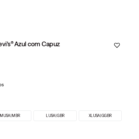
vi's® Azul com Capuz
M USA | M BR
L USA | G BR
XL USA | GG BR