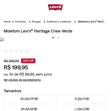
Feminino
Roupas
Suéteres e moletons
Moletom Levi's® Heritage Crew Verde
Moletom Levi's® Heritage Crew Verde
R$
399
,
90
50%
Off
R$
199
,
95
ou
3
x de
R$
66
,
65
Ver opções de parcelamento
Tamanhos
XS USA | PP BR
S USA | P BR
M USA | M BR
L USA | G BR