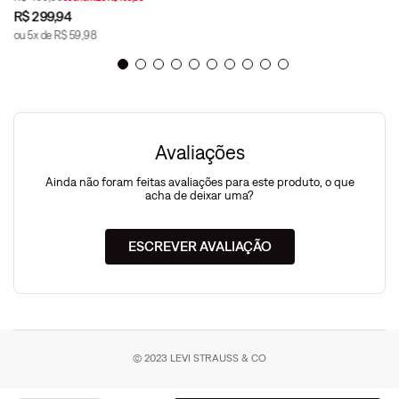
R$
299
,
94
ou
5
x de
R$
59
,
98
Avaliações
Ainda não foram feitas avaliações para este produto, o que
acha de deixar uma?
ESCREVER AVALIAÇÃO
© 2023 LEVI STRAUSS & CO