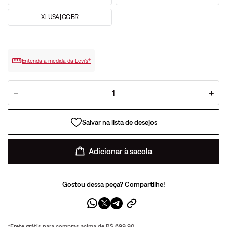
XL USA | GG BR
Entenda a medida da Levi’s®
－
＋
Adicionar à sacola
Gostou dessa peça? Compartilhe!
*Frete grátis para compras acima de R$ 699,90