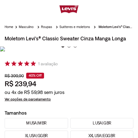
Masculino
Roupas
Suéteres e moletons
Moletom Levi's® Classic Sweater Cinza Manga Longa
Moletom Levi's® Classic Sweater Cinza Manga Longa
1
avaliação
R$
399
,
90
40%
Off
R$
239
,
94
ou
4
x de
R$
59
,
98
Ver opções de parcelamento
Tamanhos
M USA | M BR
L USA | G BR
XL USA | GG BR
XXL USA | EGG BR