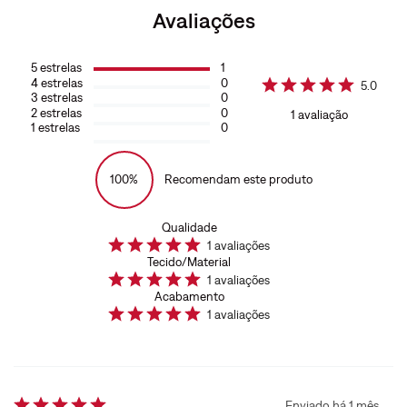
Avaliações
5
estrelas
1
4
estrelas
0
5.0
3
estrelas
0
2
estrelas
0
1
avaliação
1
estrelas
0
100%
Recomendam este produto
Qualidade
1
avaliações
Tecido/Material
1
avaliações
Acabamento
1
avaliações
Enviado há
1 mês