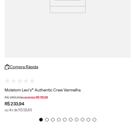
Compra Rápida
Moletom Levi's® Authentic Crew Vermelha
R$
389
,
90
economize
R$
155
,
96
R$
233
,
94
ou
4
x de
R$
58
,
48