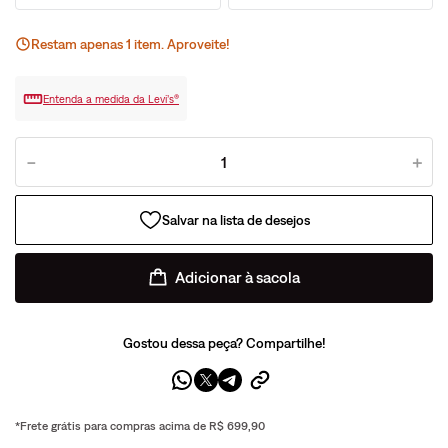
Restam apenas
1
ite
m
. Aproveite!
Entenda a medida da Levi’s®
－
＋
Adicionar à sacola
Gostou dessa peça? Compartilhe!
*Frete grátis para compras acima de R$ 699,90