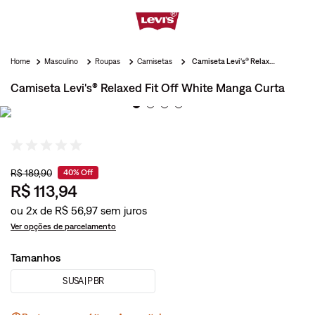
Masculino
Roupas
Camisetas
Camiseta Levi's® Relaxed Fit Off White Manga Curta
Camiseta Levi's® Relaxed Fit Off White Manga Curta
R$
189
,
90
40%
Off
R$
113
,
94
ou
2
x de
R$
56
,
97
Ver opções de parcelamento
Tamanhos
S USA | P BR