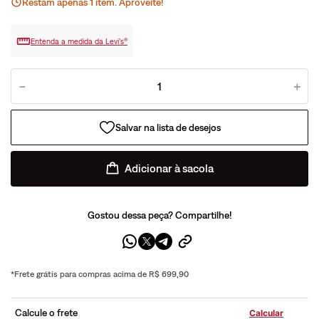
Restam apenas
1
ite
m
. Aproveite!
Entenda a medida da Levi’s®
－
＋
Adicionar à sacola
Gostou dessa peça? Compartilhe!
*Frete grátis para compras acima de R$ 699,90
Calcule o frete