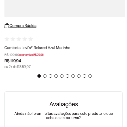
Compra Rápida
Camiseta Levi's® Relaxed Azul Marinho
R$
199
,
90
economize
R$
79
,
96
R$
119
,
94
ou
2
x de
R$
59
,
97
Avaliações
Ainda não foram feitas avaliações para este produto, o que
acha de deixar uma?