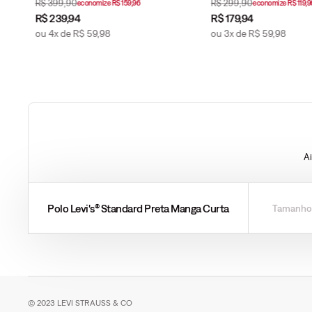
R$
399
,
90
R$
299
,
90
economize
R$
159
,
96
economize
R$
119
,
9
R$
239
,
94
R$
179
,
94
ou
4
x de
R$
59
,
98
ou
3
x de
R$
59
,
98
A
Polo Levi's® Standard Preta Manga Curta
Tamanho
© 2023 LEVI STRAUSS & CO