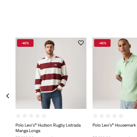
-
40%
-
40%
ark
Polo Levi's® Hudson Rugby Listrada
Polo Levi's® Housemark
Manga Longa