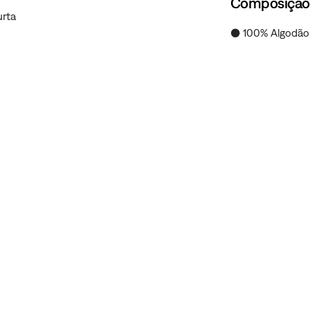
Composição
urta
● 100% Algodão