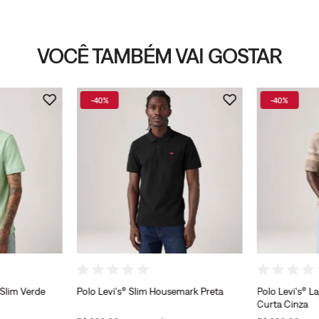
VOCÊ TAMBÉM VAI GOSTAR
-
40%
-
40%
 Slim Verde
Polo Levi's® Slim Housemark Preta
Polo Levi's® 
Curta Cinza