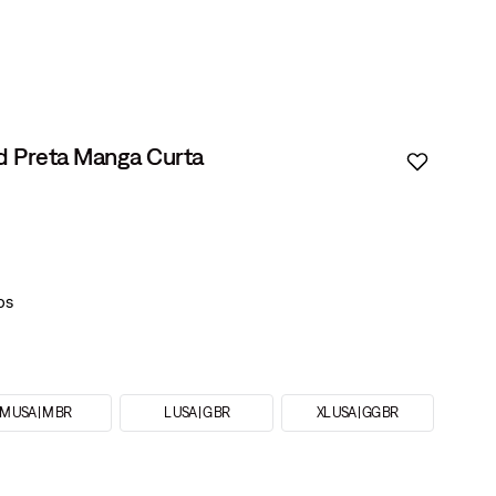
rd Preta Manga Curta
M USA | M BR
L USA | G BR
XL USA | GG BR