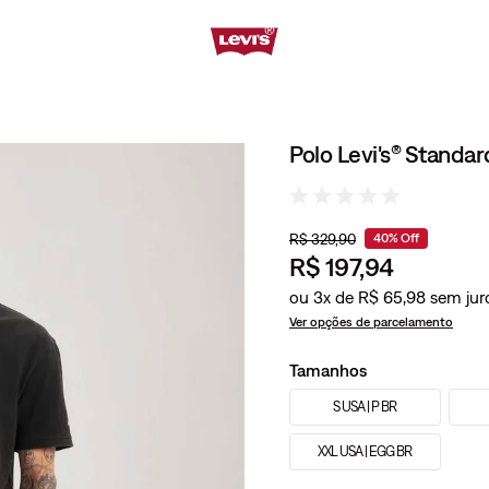
Polo Levi's® Standa
R$
329
,
90
40%
Off
R$
197
,
94
ou
3
x de
R$
65
,
98
Ver opções de parcelamento
Tamanhos
S USA | P BR
XXL USA | EGG BR