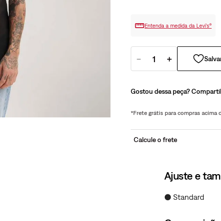
Entenda a medida da Levi’s®
－
＋
Gostou dessa peça? Comparti
*Frete grátis para compras acima
Calcule o frete
Ajuste e ta
● Standard