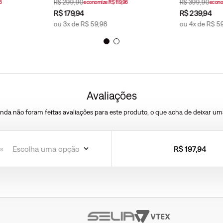
R$
299
,
90
R$
399
,
90
6
economize
R$
119
,
96
econ
R$
179
,
94
R$
239
,
94
ou
3
x de
R$
59
,
98
ou
4
x de
R$
5
Avaliações
inda não foram feitas avaliações para este produto, o que acha de deixar um
ESCREVER AVALIAÇÃO
Escolha uma opção
R$
197
,
94
s