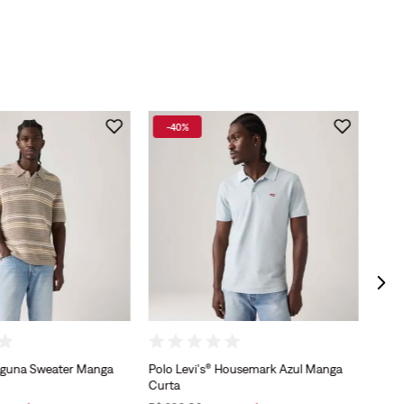
-
40%
-
Polo 
Laguna Sweater Manga
Polo Levi's® Housemark Azul Manga
Curta