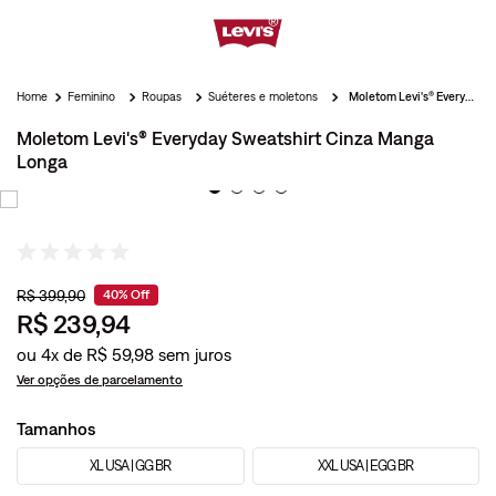
Feminino
Roupas
Suéteres e moletons
Moletom Levi's® Everyday Sweatshirt Cinza Manga Longa
Moletom Levi's® Everyday Sweatshirt Cinza Manga
Longa
R$
399
,
90
40%
Off
R$
239
,
94
ou
4
x de
R$
59
,
98
Ver opções de parcelamento
Tamanhos
XL USA | GG BR
XXL USA | EGG BR