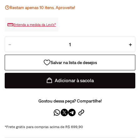
Restam apenas
10
ite
ns
. Aproveite!
Entenda a medida da Levi’s®
－
＋
Adicionar à sacola
Gostou dessa peça? Compartilhe!
*Frete grátis para compras acima de R$ 699,90