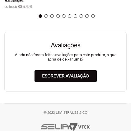
R$
299
,
94
ou
5
x de
R$
59
,
98
Avaliações
Ainda não foram feitas avaliações para este produto, o que
acha de deixar uma?
ESCREVER AVALIAÇÃO
© 2023 LEVI STRAUSS & CO