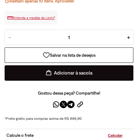
Restam apenas
10
ite
ns
. Aproveite!
Entenda a medida da Levi’s®
－
＋
Adicionar à sacola
Gostou dessa peça? Compartilhe!
*Frete grátis para compras acima de R$ 699,90
Calcule o frete