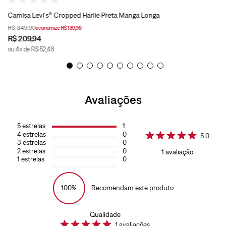
Camisa Levi's® Cropped Harlie Preta Manga Longa
R$
349
,
90
economize
R$
139
,
96
R$
209
,
94
ou
4
x de
R$
52
,
48
Avaliações
5
estrelas
1
4
estrelas
0
5.0
3
estrelas
0
2
estrelas
0
1
avaliação
1
estrelas
0
100%
Recomendam este produto
Qualidade
1
avaliações