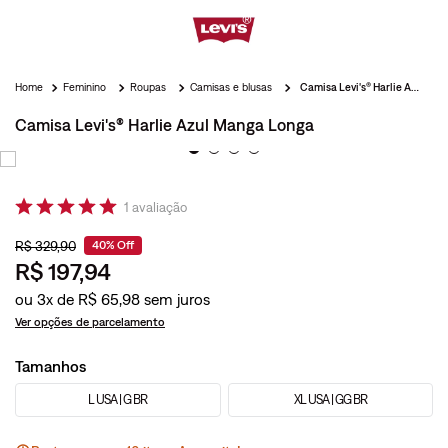
Feminino
Roupas
Camisas e blusas
Camisa Levi's® Harlie Azul Manga Longa
Camisa Levi's® Harlie Azul Manga Longa
1
avaliação
R$
329
,
90
40%
Off
R$
197
,
94
ou
3
x de
R$
65
,
98
Ver opções de parcelamento
Tamanhos
L USA | G BR
XL USA | GG BR