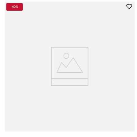
-
40%