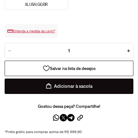
XL USA | GG BR
Entenda a medida da Levi’s®
－
＋
Adicionar à sacola
Gostou dessa peça? Compartilhe!
*Frete grátis para compras acima de R$ 699,90