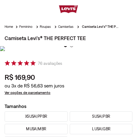
Feminino
Roupas
Camisetas
Camiseta Levi's® THE PERFECT TEE
Camiseta Levi's® THE PERFECT TEE
76
avaliações
R$
169
,
90
ou
3
x de
R$
56
,
63
Ver opções de parcelamento
Tamanhos
XS USA | PP BR
S USA | P BR
M USA | M BR
L USA | G BR