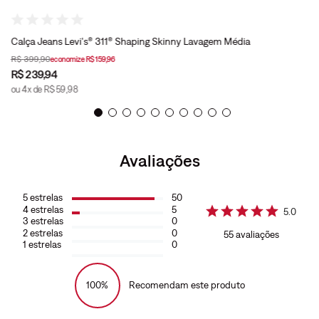
Calça Jeans Levi's® 311® Shaping Skinny Lavagem Média
R$
399
,
90
economize
R$
159
,
96
R$
239
,
94
ou
4
x de
R$
59
,
98
Avaliações
5
estrelas
50
4
estrelas
5
5.0
3
estrelas
0
2
estrelas
0
55
avaliações
1
estrelas
0
100%
Recomendam este produto