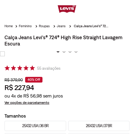
Feminino
Roupas
Jeans
Calça Jeans Levi's® 724® High Rise Straight Lavagem Escura
Calça Jeans Levi's® 724® High Rise Straight Lavagem
Escura
55
avaliações
R$
379
,
90
40%
Off
R$
227
,
94
ou
4
x de
R$
56
,
98
Ver opções de parcelamento
Tamanhos
25X32 USA | 36 BR
26X32 USA | 37 BR