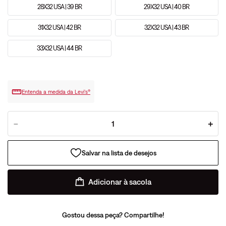
28X32 USA | 39 BR
29X32 USA | 40 BR
31X32 USA | 42 BR
32X32 USA | 43 BR
33X32 USA | 44 BR
Entenda a medida da Levi’s®
－
＋
Adicionar à sacola
Gostou dessa peça? Compartilhe!