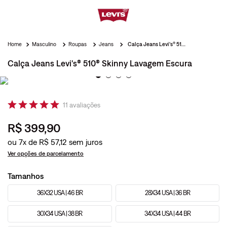
Masculino
Roupas
Jeans
Calça Jeans Levi's® 510® Skinny Lavagem Escura
Calça Jeans Levi's® 510® Skinny Lavagem Escura
11
avaliações
R$
399
,
90
ou
7
x de
R$
57
,
12
Ver opções de parcelamento
Tamanhos
36X32 USA | 46 BR
28X34 USA | 36 BR
30X34 USA | 38 BR
34X34 USA | 44 BR