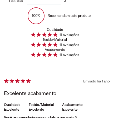
1
estrelas
0
100%
Recomendam este produto
Qualidade
11
avaliações
Tecido/Material
11
avaliações
Acabamento
11
avaliações
Enviado há
1 ano
Excelente acabamento
Qualidade
Tecido/Material
Acabamento
Excelente
Excelente
Excelente
Você recomendaria esse produto a um amigo?