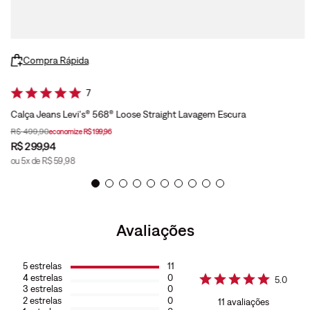
Compra Rápida
7
Calça Jeans Levi's® 568® Loose Straight Lavagem Escura
R$
499
,
90
economize
R$
199
,
96
R$
299
,
94
ou
5
x de
R$
59
,
98
Avaliações
5
estrelas
11
4
estrelas
0
5.0
3
estrelas
0
2
estrelas
0
11
avaliações