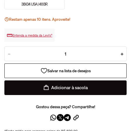
38X34 USA | 48 BR
Restam apenas
10
ite
ns
. Aproveite!
Entenda a medida da Levi’s®
－
＋
Adicionar à sacola
Gostou dessa peça? Compartilhe!