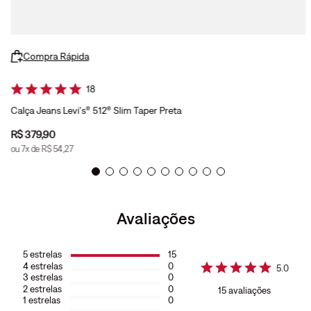
Compra Rápida
18
Calça Jeans Levi's® 512® Slim Taper Preta
R$
379
,
90
ou
7
x de
R$
54
,
27
Avaliações
5
estrelas
15
4
estrelas
0
5.0
3
estrelas
0
2
estrelas
0
15
avaliações
1
estrelas
0