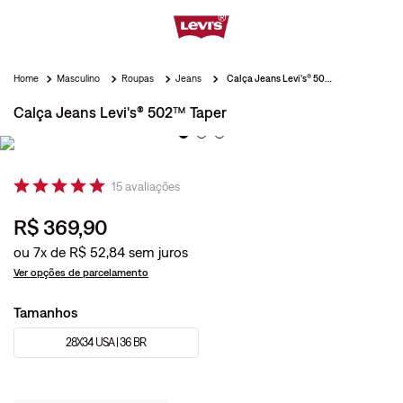
Masculino
Roupas
Jeans
Calça Jeans Levi's® 502™ Taper
Calça Jeans Levi's® 502™ Taper
15
avaliações
R$
369
,
90
ou
7
x de
R$
52
,
84
Ver opções de parcelamento
Tamanhos
28X34 USA | 36 BR