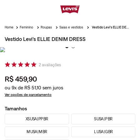
Feminino
Roupas
Saias e vestidos
Vestido Levi’s ELLIE DENIM DRESS
Vestido Levi’s ELLIE DENIM DRESS
2
avaliações
R$
459
,
90
ou
9
x de
R$
51
,
10
Ver opções de parcelamento
Tamanhos
XS USA | PP BR
S USA | P BR
M USA | M BR
L USA | G BR