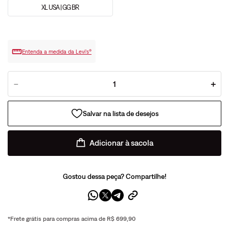
XL USA | GG BR
Entenda a medida da Levi’s®
－
＋
Adicionar à sacola
Gostou dessa peça? Compartilhe!
*Frete grátis para compras acima de R$ 699,90