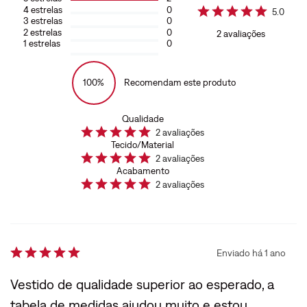
4
estrelas
0
5.0
3
estrelas
0
2
estrelas
0
2
avaliações
1
estrelas
0
100%
Recomendam este produto
Qualidade
2
avaliações
Tecido/Material
2
avaliações
Acabamento
2
avaliações
Enviado há
1 ano
Vestido de qualidade superior ao esperado, a
tabela de medidas ajudou muito e estou