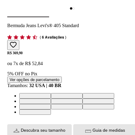
Bermuda Jeans Levi's® 405 Standard
(
6 Avaliações
)
Price:
R$ 369,90
ou
7
x de
R$ 52,84
5% OFF no Pix
Ver opções de parcelamento
Tamanhos
:
32 USA | 40 BR
44 USA | 54 BR
30 USA | 38 BR
32 USA | 40 BR
33 USA | 42 BR
38 USA | 48 BR
34 USA | 44 BR
42 USA | 52 BR
28 USA | 36 BR
40 USA | 50 BR
36 USA | 46 BR
Descubra seu tamanho
Guia de medidas