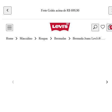
Frete Grátis acima de R$ 699,90
Masculino
Roupas
Bermudas
Bermuda Jeans Levi's® 405 Standard