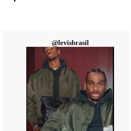
@
levisbrasil