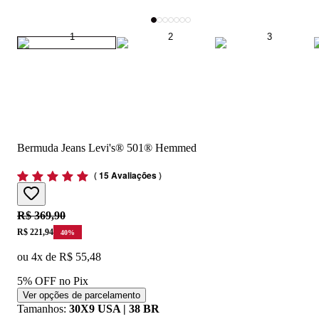
Bermuda Jeans Levi's® 501® Hemmed
(
15 Avaliações
)
Original price:
R$ 369,90
Price:
R$ 221,94
40
%
ou
4
x de
R$ 55,48
5% OFF no Pix
Ver opções de parcelamento
Tamanhos
:
30X9 USA | 38 BR