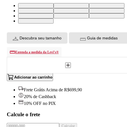
44X9 USA | 54 BR
42X9 USA | 52 BR
40X9 USA | 50 BR
30X9 USA | 38 BR
32X9 USA | 40 BR
36X9 USA | 46 BR
33X9 USA | 42 BR
38X9 USA | 48 BR
28X9 USA | 36 BR
34X9 USA | 44 BR
Descubra seu tamanho
Guia de medidas
Entenda a medida da Levi’s®
Adicionar ao carrinho
Frete Grátis Acima de R$699,90
20% de Cashback
10% OFF no PIX
Calcule o frete
Calcular