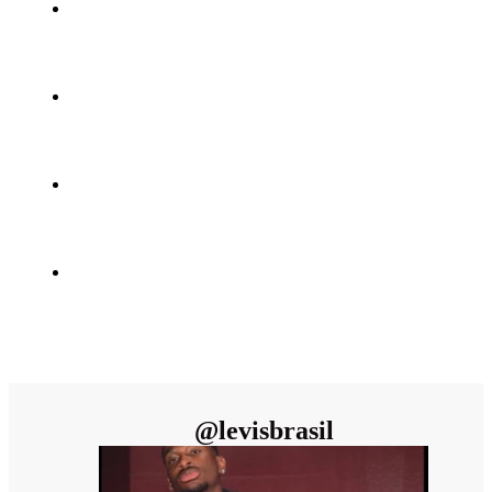
@
levisbrasil