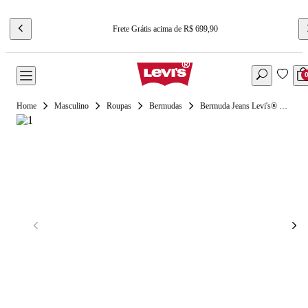
Frete Grátis acima de R$ 699,90
Masculino
Roupas
Bermudas
Bermuda Jeans Levi's® 501® Hemmed