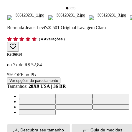
Bermuda Jeans Levi's® 501 Original Lavagem Clara
(
4 Avaliações
)
Price:
R$ 369,90
ou
7
x de
R$ 52,84
5% OFF no Pix
Ver opções de parcelamento
Tamanhos
:
28X9 USA | 36 BR
28X9 USA | 36 BR
30X9 USA | 38 BR
32X9 USA | 40 BR
33X9 USA | 42 BR
34X9 USA | 44 BR
36X9 USA | 46 BR
38X9 USA | 48 BR
40X9 USA | 50 BR
42X9 USA | 52 BR
44X9 USA | 54 BR
Descubra seu tamanho
Guia de medidas