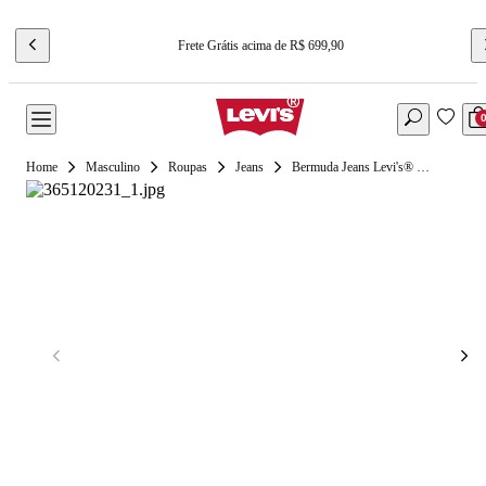
Frete Grátis acima de R$ 699,90
Masculino
Roupas
Jeans
Bermuda Jeans Levi's® 501 Original Lavagem Clara