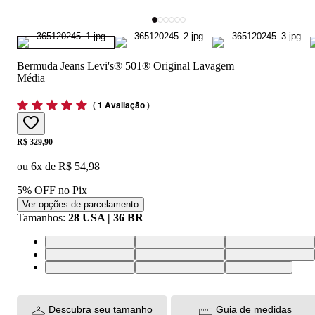
Bermuda Jeans Levi's® 501® Original Lavagem
Média
(
1 Avaliação
)
Price:
R$ 329,90
ou
6
x de
R$ 54,98
5% OFF no Pix
Ver opções de parcelamento
Tamanhos
:
28 USA | 36 BR
Descubra seu tamanho
Guia de medidas