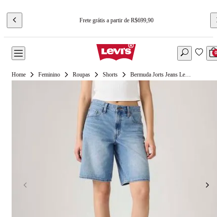
Frete grátis a partir de R$699,90
Feminino
Roupas
Shorts
Bermuda Jorts Jeans Levi's® Baddy Dad Lavagem Média