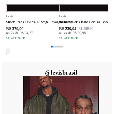
Compra rápida
C
Levis
Levis
L
Shorts Jeans Levi's® Ribcage Lavagem Escura
Bermuda Jorts Jeans Levi's® Baddy
S
R$ 379,90
R$ 239,94
R
R$ 399,90
ou
7
x de
R$ 54,27
ou
4
x de
R$ 59,98
5
% OFF
no Pix
5
% OFF
no Pix
5
@
levisbrasil