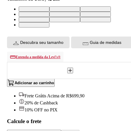
25 USA | 36 BR
26 USA | 37 BR
27 USA | 38 BR
28 USA | 39 BR
29 USA | 40 BR
30 USA | 41 BR
31 USA | 42 BR
32 USA | 43 BR
33 USA | 44 BR
34 USA | 46 BR
Descubra seu tamanho
Guia de medidas
Entenda a medida da Levi’s®
Adicionar ao carrinho
Frete Grátis Acima de R$699,90
20% de Cashback
10% OFF no PIX
Calcule o frete