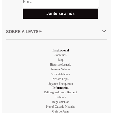
Junte-se a nós
SOBRE A LEVI'S®
Institucional
Sobre nós
Blog
História e Legado
Nossos Valores
Sustentabilidade
Nossas Lojas
Seja um Franqueado
Informações
Reiimaginado com Beyoncé
Cashback
Regulamentos
Novo! Guia de Medidas
Guia do Jeans