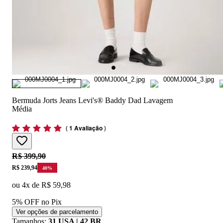
Bermuda Jorts Jeans Levi's® Baddy Dad Lavagem
Média
(
1 Avaliação
)
Original price:
R$ 399,90
Price:
R$ 239,94
40
%
ou
4
x de
R$ 59,98
5% OFF no Pix
Ver opções de parcelamento
Tamanhos
:
31 USA | 42 BR