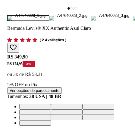
Bermuda Levi's® XX Authentic Azul Claro
(
2 Avaliações
)
Original price:
R$ 349,90
Price:
R$ 174,95
50
%
ou
3
x de
R$ 58,31
5% OFF no Pix
Ver opções de parcelamento
Tamanhos
:
38 USA | 48 BR
34 USA | 44 BR
36 USA | 46 BR
38 USA | 48 BR
40 USA | 50 BR
28 USA | 36 BR
30 USA | 38 BR
32 USA | 40 BR
33 USA | 42 BR
42 USA | 52 BR
44 USA | 54 BR