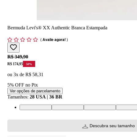
Bermuda Levi's® XX Authentic Branca Estampada
(
Avalie agora!
)
Original price:
R$ 349,90
Price:
R$ 174,95
50
%
ou
3
x de
R$ 58,31
5% OFF no Pix
Ver opções de parcelamento
Tamanhos
:
28 USA | 36 BR
28 USA | 36 BR
30 USA | 38 BR
40 USA | 50 BR
32 USA | 
Descubra seu tamanho