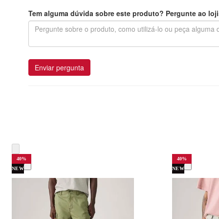
Tem alguma dúvida sobre este produto? Pergunte ao loji
Enviar pergunta
40
%
40
%
NEW
NEW