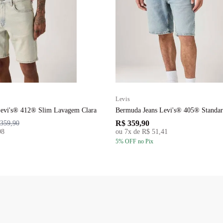
Levis
Levi's® 412® Slim Lavagem Clara
Bermuda Jeans Levi's® 405® Standa
R$ 359,90
359,90
98
ou
7
x de
R$ 51,41
5
% OFF
no Pix