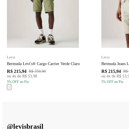
Levis
Levis
Bermuda Levi's® Cargo Carrier Verde Claro
Bermuda Jeans 
R$ 215,94
R$ 215,94
R$ 359,90
R$ 
ou
4
x de
R$ 53,98
ou
4
x de
R$ 53,
5
% OFF
no Pix
5
% OFF
no Pix
@
levisbrasil