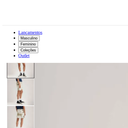
Lançamentos
Masculino
Feminino
Masculino
Roupas
Bermudas
Bermuda Levi's® XX Authentic Branca Estampada
Coleções
Outlet