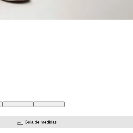
BR
42 USA | 52 BR
44 USA | 54 BR
Guia de medidas