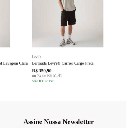
Levi's
L
rd Lavagem Clara
Bermuda Levi's® Carrier Cargo Preta
B
R$ 359,90
R
ou
7
x de
R$ 51,41
5
% OFF
no Pix
5
Assine Nossa Newsletter