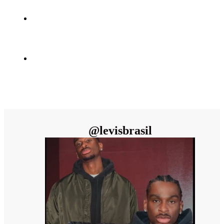
@
levisbrasil