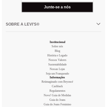
Junte-se a nós
SOBRE A LEVI'S®
Institucional
Sobre nós
Blog
História e Legado
Nossos Valores
Sustentabilidade
Nossas Lojas
Seja um Franqueado
Informações
Reiimaginado com Beyoncé
Cashback
Regulamentos
Novo! Guia de Medidas
Guia do Jeans
Guia do Jeans Feminino