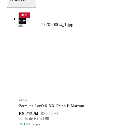
40
%
NEW
Levis
Bermuda Levi's® XX Chino II Marrom
R$ 215,94
R$ 359,90
ou
4
x de
R$ 53,98
5
% OFF
no pix