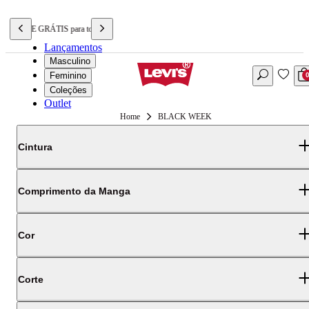
FRETE GRÁTIS para todo o BRASIL
Lançamentos
Masculino
Feminino
Coleções
Outlet
BLACK WEEK
Cintura
Comprimento da Manga
Cor
Corte