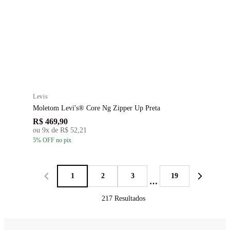
Levis
Moletom Levi's® Core Ng Zipper Up Preta
R$ 469,90
ou
9
x de
R$ 52,21
5
% OFF
no pix
1
2
3
19
…
217
Resultados