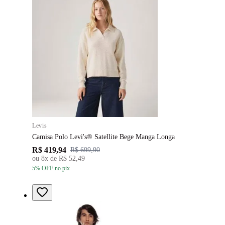
Levis
Camisa Polo Levi's® Satellite Bege Manga Longa
R$ 419,94
R$ 699,90
ou
8
x de
R$ 52,49
5
% OFF
no pix