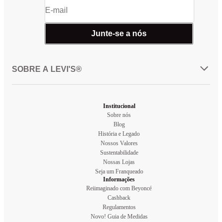
Junte-se a nós
SOBRE A LEVI'S®
Institucional
Sobre nós
Blog
História e Legado
Nossos Valores
Sustentabilidade
Nossas Lojas
Seja um Franqueado
Informações
Reiimaginado com Beyoncé
Cashback
Regulamentos
Novo! Guia de Medidas