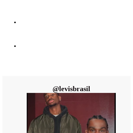
@
levisbrasil