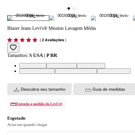
Blazer Jeans Levi's® Mission Lavagem Média
(
2 Avaliações
)
Tamanhos
:
S USA | P BR
S USA | P BR
M USA | M BR
L USA | G BR
XL USA | GG BR
XXL USA | EGG BR
XS USA | PP BR
Descubra seu tamanho
Guia de medidas
Entenda a medida da Levi’s®
Esgotado
Avise-me quando chegar