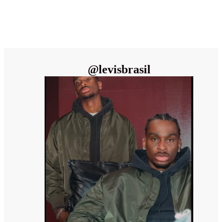
@
levisbrasil