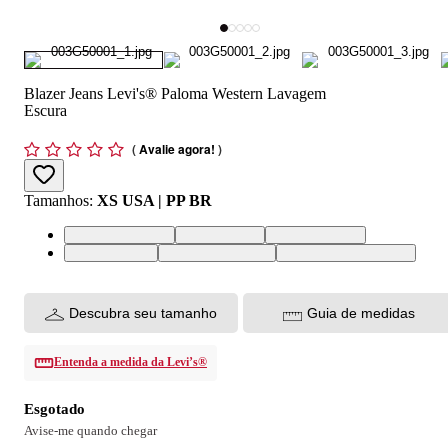
Blazer Jeans Levi's® Paloma Western Lavagem
Escura
(
Avalie agora!
)
Tamanhos
:
XS USA | PP BR
XS USA | PP BR
S USA | P BR
M USA | M BR
L USA | G BR
XL USA | GG BR
XXL USA | EGG BR
Descubra seu tamanho
Guia de medidas
Entenda a medida da Levi’s®
Esgotado
Avise-me quando chegar